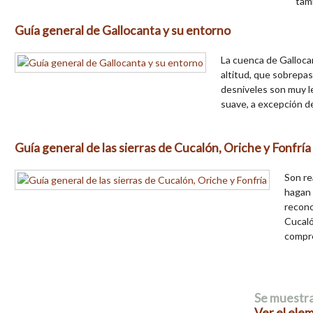
tam
Guía general de Gallocanta y su entorno
La cuenca de Gallocan
altitud, que sobrepas
desniveles son muy le
suave, a excepción d
Guía general de las sierras de Cucalón, Oriche y Fonfría
Son re
hagan 
recono
Cucaló
compre
Se muestra
Ver el ele